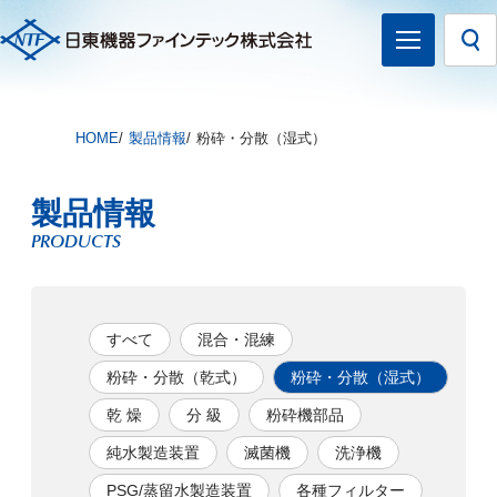
HOME
製品情報
粉砕・分散（湿式）
製品情報
PRODUCTS
すべて
混合・混練
粉砕・分散（乾式）
粉砕・分散（湿式）
乾 燥
分 級
粉砕機部品
純水製造装置
滅菌機
洗浄機
PSG/蒸留水製造装置
各種フィルター