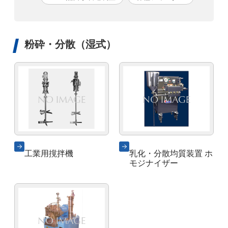
粉砕・分散（湿式）
工業用撹拌機
乳化・分散均質装置 ホ
モジナイザー